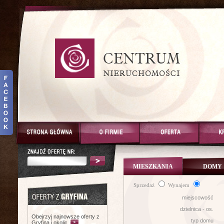
MIESZKANIA
DOMY
Sprzedaż
Wynajem
miejscowość
dzielnica - os.
Obejrzyj najnowsze oferty z
typ domu
Gryfina i okolic.