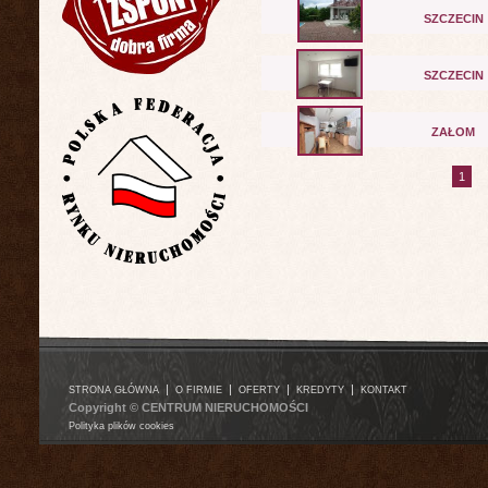
SZCZECIN
SZCZECIN
ZAŁOM
1
|
|
|
|
STRONA GŁÓWNA
O FIRMIE
OFERTY
KREDYTY
KONTAKT
Copyright © CENTRUM NIERUCHOMOŚCI
Polityka plików cookies