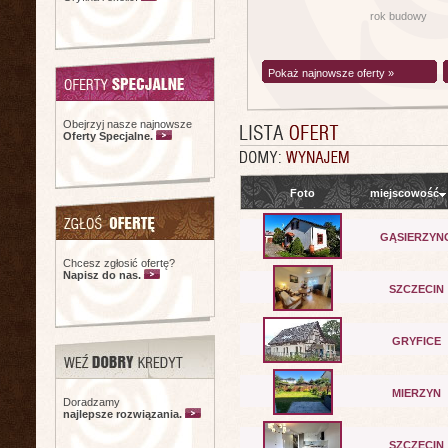
rok budowy
Pokaż najnowsze oferty »
Obejrzyj nasze najnowsze
Oferty Specjalne.
Foto
miejscowość
GĄSIERZYN
Chcesz zgłosić ofertę?
Napisz do nas.
SZCZECIN
GRYFICE
MIERZYN
Doradzamy
najlepsze rozwiązania.
SZCZECIN