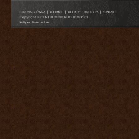
|
|
|
|
STRONA GŁÓWNA
O FIRMIE
OFERTY
KREDYTY
KONTAKT
Copyright © CENTRUM NIERUCHOMOŚCI
Polityka plików cookies