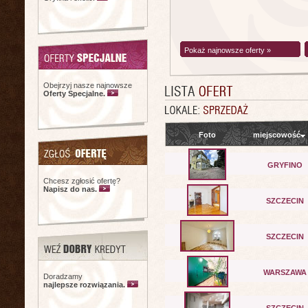
Pokaż najnowsze oferty »
Obejrzyj nasze najnowsze
Oferty Specjalne.
Foto
miejscowość
GRYFINO
Chcesz zgłosić ofertę?
Napisz do nas.
SZCZECIN
SZCZECIN
WARSZAWA
Doradzamy
najlepsze rozwiązania.