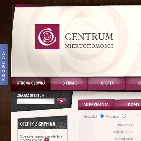
MIESZKANIA
DOMY
Sprzedaż
Wynajem
miejscowość
dzielnica - os.
Obejrzyj najnowsze oferty z
rodzaj lokalu
Gryfina i okolic.