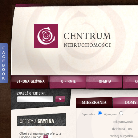
MIESZKANIA
DOMY
Sprzedaż
Wynajem
miejscowość
dzielnica - os.
Obejrzyj najnowsze oferty z
rodzaj budynku
Gryfina i okolic.