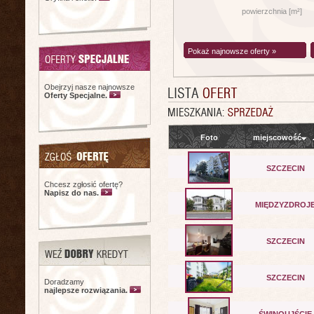
powierzchnia [m²]
Pokaż najnowsze oferty »
Obejrzyj nasze najnowsze
Oferty Specjalne.
Foto
miejscowość
SZCZECIN
Chcesz zgłosić ofertę?
Napisz do nas.
MIĘDZYZDROJ
SZCZECIN
SZCZECIN
Doradzamy
najlepsze rozwiązania.