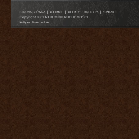
|
|
|
|
STRONA GŁÓWNA
O FIRMIE
OFERTY
KREDYTY
KONTAKT
Copyright © CENTRUM NIERUCHOMOŚCI
Polityka plików cookies