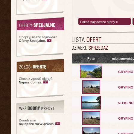
Pokaż najnowsze oferty »
Obejrzyj nasze najnowsze
Oferty Specjalne.
Foto
miejscowość
GRYFINO
Chcesz zgłosić ofertę?
Napisz do nas.
GRYFINO
STEKLNO
GRYFINO
Doradzamy
najlepsze rozwiązania.