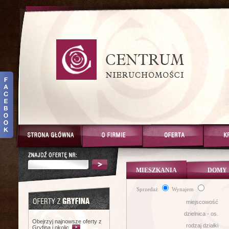
MIESZKANIA
DOMY
Sprzedaż
Wynajem
miejscowość
dzielnica - os.
Obejrzyj najnowsze oferty z
rodzaj działki
Gryfina i okolic.