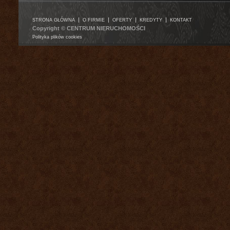
|
|
|
|
STRONA GŁÓWNA
O FIRMIE
OFERTY
KREDYTY
KONTAKT
Copyright © CENTRUM NIERUCHOMOŚCI
Polityka plików cookies