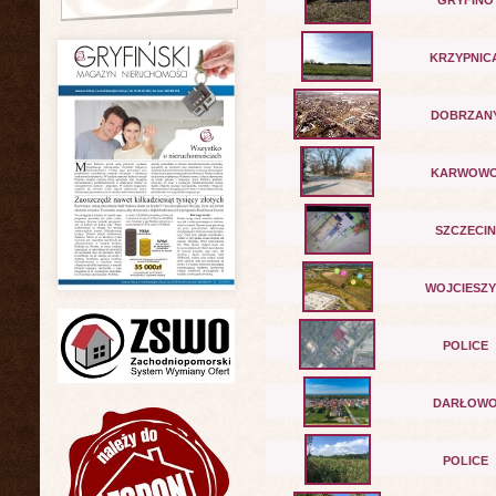
GRYFINO
KRZYPNIC
DOBRZAN
KARWOW
SZCZECIN
WOJCIESZ
POLICE
DARŁOW
POLICE