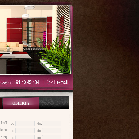
OBIEKTY
 [m²]
od:
do:
iętro
od:
do:
[PLN]
od:
do: