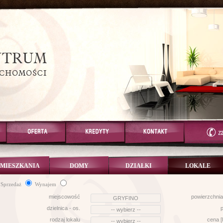
MIESZKANIA
DOMY
DZIAŁKI
LOKALE
Sprzedaż
Wynajem
miejscowość
powierzchnia
dzielnica - os.
p
rodzaj lokalu
cena 