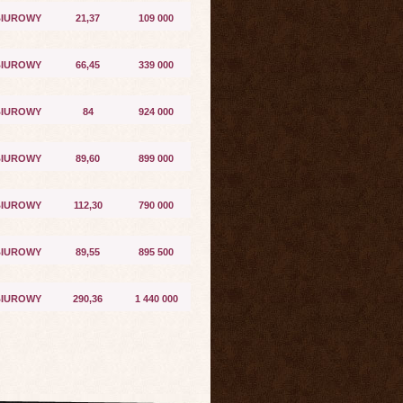
BIUROWY
21,37
109 000
BIUROWY
66,45
339 000
BIUROWY
84
924 000
BIUROWY
89,60
899 000
BIUROWY
112,30
790 000
BIUROWY
89,55
895 500
BIUROWY
290,36
1 440 000