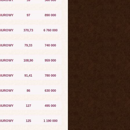
BIUROWY
39
360 000
BIUROWY
97
890 000
BIUROWY
370,73
6 760 000
BIUROWY
79,33
740 000
BIUROWY
108,90
959 000
BIUROWY
91,41
780 000
BIUROWY
86
630 000
BIUROWY
127
495 000
BIUROWY
125
1 190 000