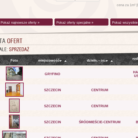
cena za 1m² 
Pokaż najnowsze oferty »
Pokaż oferty specjalne »
Pokaż wszystkie 
rod
Foto
miejscowość
dzieln. - os.
HA
GRYFINO
U
SZCZECIN
CENTRUM
SZCZECIN
CENTRUM
SZCZECIN
ŚRÓDMIEŚCIE-CENTRUM