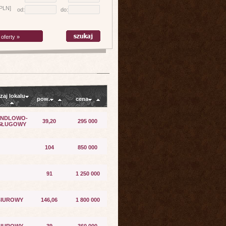
[PLN]
od:
do:
oferty »
zaj lokalu
pow.
cena
NDLOWO-
39,20
295 000
SŁUGOWY
104
850 000
91
1 250 000
BIUROWY
146,06
1 800 000