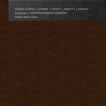
|
|
|
|
STRONA GŁÓWNA
O FIRMIE
OFERTY
KREDYTY
KONTAKT
Copyright © CENTRUM NIERUCHOMOŚCI
Polityka plików cookies