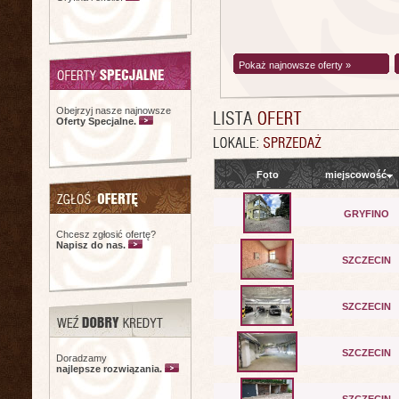
Pokaż najnowsze oferty »
Obejrzyj nasze najnowsze
Oferty Specjalne.
Foto
miejscowość
GRYFINO
Chcesz zgłosić ofertę?
Napisz do nas.
SZCZECIN
SZCZECIN
SZCZECIN
Doradzamy
najlepsze rozwiązania.