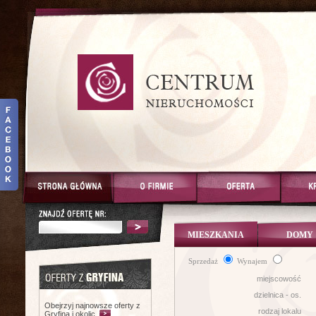
MIESZKANIA
DOMY
Sprzedaż
Wynajem
miejscowość
dzielnica - os.
Obejrzyj najnowsze oferty z
rodzaj lokalu
Gryfina i okolic.