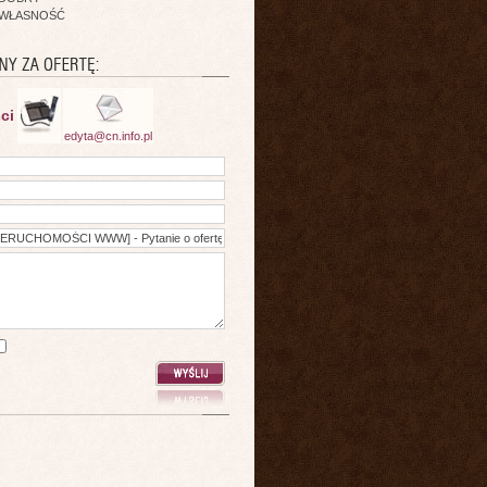
WŁASNOŚĆ
ci
edyta@cn.info.pl