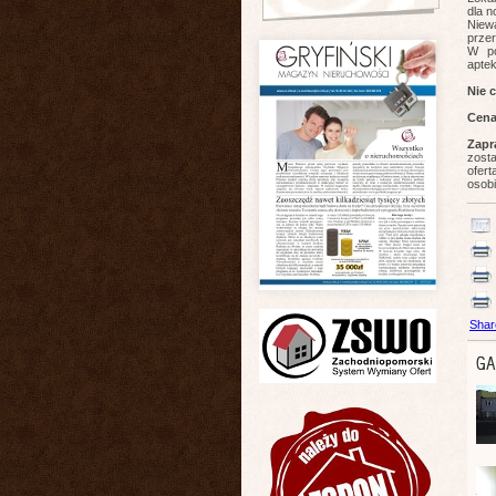
dla 
Niew
przer
W po
aptek
Nie 
Cena
Zapr
zost
ofer
osobi
Shar