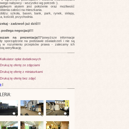
nowego nabywcy - wszystko wg potrzeb :).
ątpliwym atutem jest położenie oraz możliwość
obienia całości na mieszkania.
bliżu: szkoła, basen, bank, park, rynek, sklepy,
a, kościół, przychodnia.
czekaj - zadzwoń już dziś!!!
 podlega negocjacji!!!
aszam na prezentację!!!
*powyższe informacje
ały sporządzone na podstawie oświadczeń i nie są
tą w rozumieniu przepisów prawa - zalecamy ich
stą weryfikację.
Kalkulator opłat dodatkowych
Drukuj tę ofertę ze zdjęciami
Drukuj tę ofertę z miniaturkami
Drukuj tę ofertę bez zdjęć
e
|