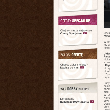
Obejrzyj nasze najnowsze
Szu
Oferty Specjalne.
rozw
W of
m2 z
miej
Ukła
Parte
- lok
z dwo
Chcesz zgłosić ofertę?
I Pię
Napisz do nas.
- kor
- kl
- 7 p
Łącz
Budy
ocie
gazo
sieci
W 20
Nier
Doradzamy
pow. 
najlepsze rozwiązania.
Doda
ulicy.
Loka