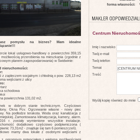
forma własności:
Centrum Nieruchomoś
kasz pomysłu na biznes? Mam idealne
iązanie!!!
Imię i nazwisko
ercie lokal usługowo-handlowy o powierzchni 359,15
Twój e-mail
 możliwością przerobienia na mieszkania (zgodnie z
Twój telefon
scowym planem zagospodarowania) w Świdwinie:
Temat
d nieruchomości:
r:
Treść
al z zapleczem socjalnym i chłodnią o pow. 228,13 m2
ma wejściami z ulicy
tro:
ytarz
atka schodowa
okoi
na powierzchnia 131,02 m2.
Wyślij kopię również do mnie
nek w dobrym stanie technicznym. Częściowo
plony. Okna Pcv. Ogrzewanie własne - nowy piec
wy. Na podłodze terakota. Woda oraz kanalizacja z
 miejskiej. Zamontowana klimatyzacja, kamery, alarm.
16 r. zostały wymienione wszystkie instalacje.
uchomość dodatkowo częściowo podpiwniczona (
piwnic 73,31m2 - znajduje się tam 6 pomieszczeń).
tkowo mamy dwa lokale z osobnymi wejściami z
l z ogromnym potencjałem i wieloma możliwościami