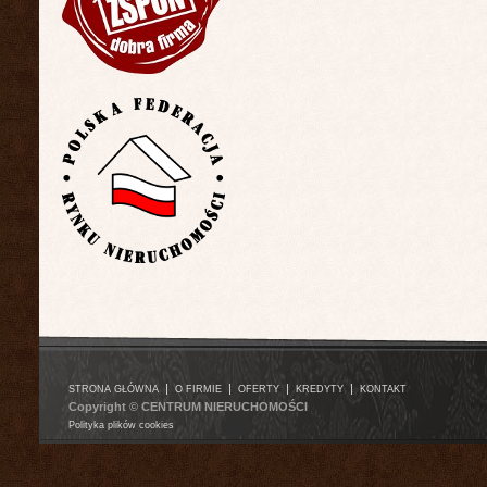
|
|
|
|
STRONA GŁÓWNA
O FIRMIE
OFERTY
KREDYTY
KONTAKT
Copyright © CENTRUM NIERUCHOMOŚCI
Polityka plików cookies