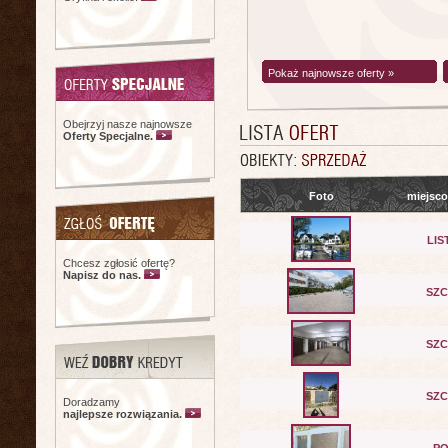
Pokaż najnowsze oferty »
Obejrzyj nasze najnowsze
Oferty Specjalne.
Foto
miejsc
LIS
Chcesz zgłosić ofertę?
Napisz do nas.
SZC
SZC
SZC
Doradzamy
najlepsze rozwiązania.