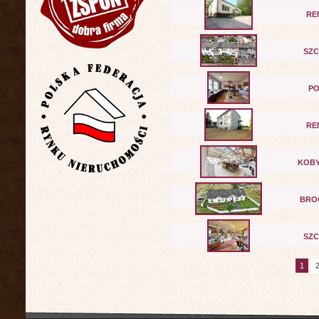
RE
SZC
PO
RE
KOB
BRO
SZC
1