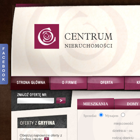
MIESZKANIA
DOMY
Sprzedaż
Wynajem
miejscowość
dzielnica - os.
Obejrzyj najnowsze oferty z
rodzaj obiektu
Gryfina i okolic.