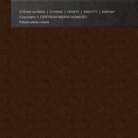
|
|
|
|
STRONA GŁÓWNA
O FIRMIE
OFERTY
KREDYTY
KONTAKT
Copyright © CENTRUM NIERUCHOMOŚCI
Polityka plików cookies