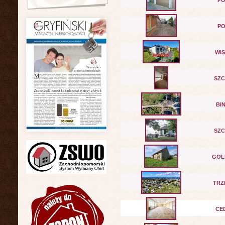
PO
PO
WI
SZC
BI
SZC
GOL
TRZ
CE